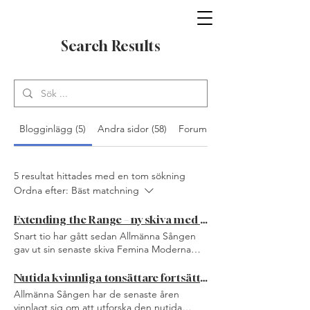
Search Results
Blogginlägg (5)
Andra sidor (58)
Foruminlägg (1)
5 resultat hittades med en tom sökning
Ordna efter:
Bäst matchning
Extending the Range – ny skiva med Allmänna Sången och MalvaKvartetten
Snart tio har gått sedan Allmänna Sången
gav ut sin senaste skiva Femina Moderna
(2016). Hög tid att släppa nytt, med andra
ord! Vårt nya album Extending the Range
Nutida kvinnliga tonsättare fortsätter att vara Allmänna Sångens melodi
släpps 17 april och är resultatet av ett
Allmänna Sången har de senaste åren
samarbete med den fantastiska
vinnlagt sig om att utforska den nutida