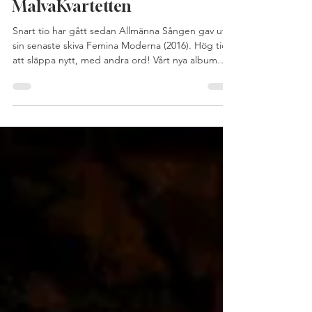
med Allmänna Sången och
MalvaKvartetten
Snart tio har gått sedan Allmänna Sången gav ut
sin senaste skiva Femina Moderna (2016). Hög tid
att släppa nytt, med andra ord! Vårt nya album
Extending the Range släpps 17 april och är
resultatet av ett samarbete med den fantastiska
MalvaKvartetten. Med albumets tolv spår utforskar
vi de unika möjligheter som kombinationen kör
och stråkkvartett erbjuder. I detta har vi haft
ynnesten att jobba med musik skriven av några av
vår tids mest spännande tonsättare från Sverige oc