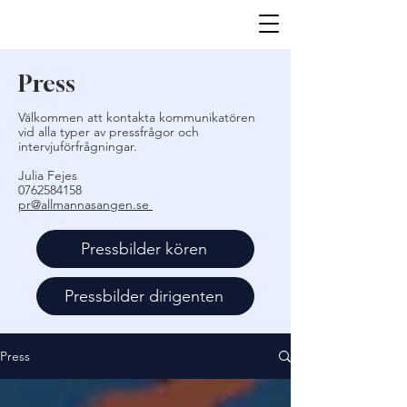
Press
Välkommen att kontakta kommunikatören
vid alla typer av pressfrågor och
intervjuförfrågningar.
Julia Fejes
0762584158
pr@allmannasangen.se
Pressbilder kören
Pressbilder dirigenten
Press