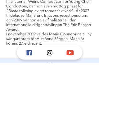
finalisterna i Wiens Competition for Young Choir
Conductors, där hon även mottog priset för
"Bästa tolkning av ett romantiskt verk". År 2007
tilldelades Maria Eric Ericsons resestipendium,
och 2009 var hon en av finalisterna i den
internationella dirigenttävlingen The Eric Ericson
Award.
I november 2009 valdes Maria Goundorina till ny
sånganförare för Allmänna Sången. Maria är
körens 27:e dirigent.
Kontakt
inf
o@allmannasangen.se
bokning@allmannasangen.se