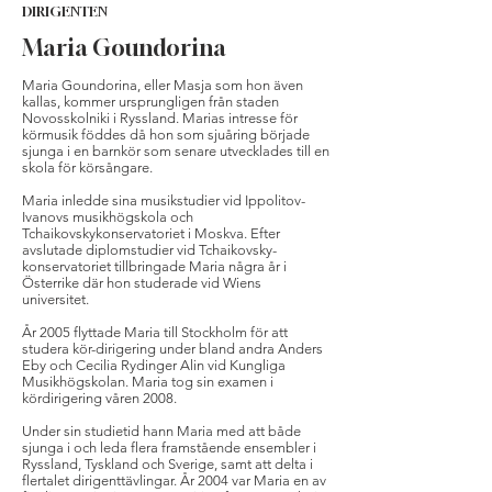
DIRIGENTEN
Maria Goundorina
Maria Goundorina, eller Masja som hon även
kallas, kommer ursprungligen från staden
Novosskolniki i Ryssland. Marias intresse för
körmusik föddes då hon som sjuåring började
sjunga i en barnkör som senare utvecklades till en
skola för körsångare.
Maria inledde sina musikstudier vid Ippolitov-
Ivanovs musikhögskola och
Tchaikovskykonservatoriet i Moskva. Efter
avslutade diplomstudier vid Tchaikovsky-
konservatoriet tillbringade Maria några år i
Österrike där hon studerade vid Wiens
universitet.
År 2005 flyttade Maria till Stockholm för att
studera kör-dirigering under bland andra Anders
Eby och Cecilia Rydinger Alin vid Kungliga
Musikhögskolan. Maria tog sin examen i
kördirigering våren 2008.
Under sin studietid hann Maria med att både
sjunga i och leda flera framstående ensembler i
Ryssland, Tyskland och Sverige, samt att delta i
flertalet dirigenttävlingar. År 2004 var Maria en av