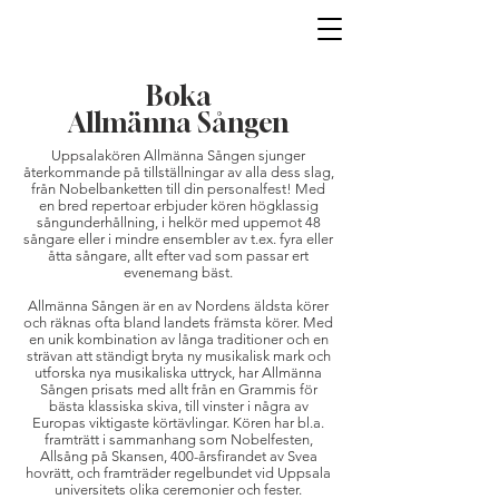
Boka
Allmänna Sången
Uppsalakören Allmänna Sången sjunger
återkommande på tillställningar av alla dess slag,
från Nobelbanketten till din personalfest! Med
en bred repertoar erbjuder kören högklassig
sångunderhållning, i helkör med uppemot 48
sångare eller i mindre ensembler av t.ex. fyra eller
åtta sångare, allt efter vad som passar ert
evenemang bäst.
Allmänna Sången är en av Nordens äldsta körer
och räknas ofta bland landets främsta körer. Med
en unik kombination av långa traditioner och en
strävan att ständigt bryta ny musikalisk mark och
utforska nya musikaliska uttryck, har Allmänna
Sången prisats med allt från en Grammis för
bästa klassiska skiva, till vinster i några av
Europas viktigaste körtävlingar. Kören har bl.a.
framträtt i sammanhang som Nobelfesten,
Allsång på Skansen, 400-årsfirandet av Svea
hovrätt, och framträder regelbundet vid Uppsala
universitets olika ceremonier och fester.