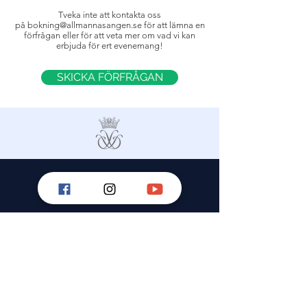
Tveka inte att kontakta oss
på
bokning@allmannasangen.se
för att lämna en
förfrågan eller för att veta mer om vad vi kan
erbjuda för ert evenemang!
SKICKA FÖRFRÅGAN
Kontakt
inf
o@allmannasangen.se
bokning@allmannasangen.se
Press