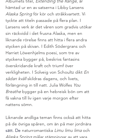
Albumets titel,
 Extending the Range
, är 
hämtad ur en av satserna i Libby Larsens
Alaska Spring 
för kör och stråkkvartett. Vi 
tyckte att titeln passade på flera plan. I 
Larsens verk är det våren som gradvis utökar 
sin räckvidd i det frusna Alaska, men en 
liknande rörelse finns att hitta i flera andra 
stycken på skivan. I Edith Södergrans och 
Harriet Löwenhjelms poesi, som tre av 
styckena bygger på, beskrivs fantasins 
överskridande kraft och triumf över
verkligheten. I Solveig von Schoultz dikt 
En 
sådan kväll 
skildras dagens, och livets, 
förlängning in till natt. Julia Wolfes 
You 
Breathe 
bygger på en hebreisk bön om att 
få vakna till liv igen varje morgon efter 
nattens sömn. 
Liknande andliga teman finns också att hitta 
på de övriga spåren, om än på mer jordnära 
sätt.
 De
 naturromantiska 
Limu limu lima 
och 
Alaska Spring 
målar stämningar av att vara 