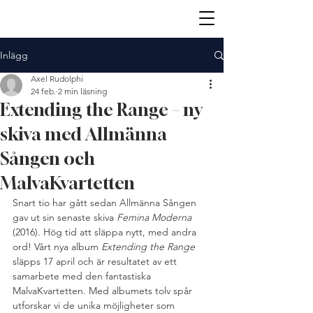
Inlägg
Axel Rudolphi
24 feb.
2 min läsning
Extending the Range – ny
skiva med Allmänna
Sången och
MalvaKvartetten
Snart tio har gått sedan Allmänna Sången 
gav ut sin senaste skiva 
Femina Moderna
(2016). Hög tid att släppa nytt, med andra 
ord! Vårt nya album 
Extending the Range
släpps 17 april och är resultatet av ett 
samarbete med den fantastiska 
MalvaKvartetten. Med albumets tolv spår 
utforskar vi de unika möjligheter som 