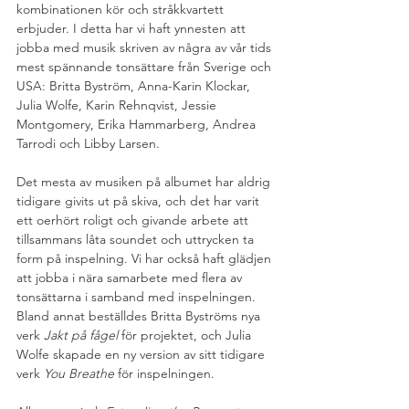
kombinationen kör och stråkkvartett 
erbjuder. I detta har vi haft ynnesten att 
jobba med musik skriven av några av vår tids 
mest spännande tonsättare från Sverige och 
USA: Britta Byström, Anna-Karin Klockar, 
Julia Wolfe, Karin Rehnqvist, Jessie 
Montgomery, Erika Hammarberg, Andrea 
Tarrodi och Libby Larsen. 
Det mesta av musiken på albumet har aldrig 
tidigare givits ut på skiva, och det har varit 
ett oerhört roligt och givande arbete att 
tillsammans låta soundet och uttrycken ta 
form på inspelning. Vi har också haft glädjen 
att jobba i nära samarbete med flera av 
tonsättarna i samband med inspelningen. 
Bland annat beställdes Britta Byströms nya 
verk 
Jakt på fågel
 för projektet, och Julia 
Wolfe skapade en ny version av sitt tidigare 
verk 
You Breathe 
för inspelningen. 