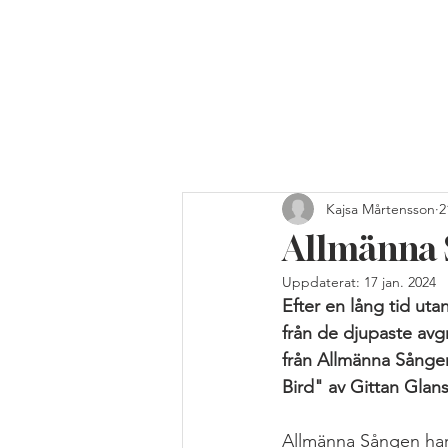
Kajsa Mårtensson
2
Allmänna S
Uppdaterat:
17 jan. 2024
Efter en lång tid ut
från de djupaste avgr
från Allmänna Sånge
Bird" av Gittan Glan
Allmänna Sången har i