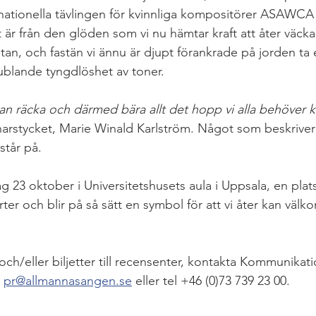
ationella tävlingen för kvinnliga kompositörer ASAWCA o
är från den glöden som vi nu hämtar kraft att åter väcka l
an, och fastän vi ännu är djupt förankrade på jorden ta e
jublande tyngdlöshet av toner.
kan räcka och därmed bära allt det hopp vi alla behöver 
innarstycket, Marie Winald Karlström. Något som beskriver 
står på. 
g 23 oktober i Universitetshusets aula i Uppsala, en plat
rter och blir på så sätt en symbol för att vi åter kan välk
ch/eller biljetter till recensenter, kontakta Kommunikat
 
pr@allmannasangen.se
 eller tel +46 (0)73 739 23 00.