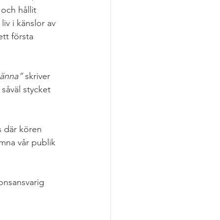
ch hållit 
iv i känslor av 
tt första 
känna” 
skriver 
såväl stycket 
s där kören 
omna vår publik 
ionsansvarig 