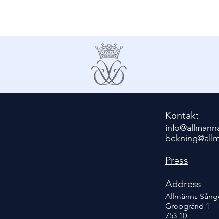
Kontakt
inf
o@allmann
bokning@all
Press
Address
Allmänna Sånge
Gropgränd
1
753 10