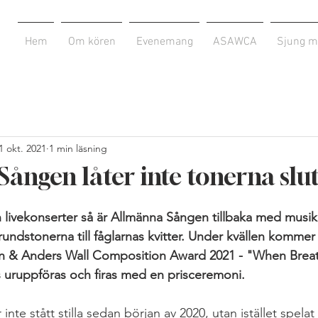
Hem
Om kören
Evenemang
ASAWCA
Sjung m
1 okt. 2021
1 min läsning
ången låter inte tonerna slut
an livekonserter så är Allmänna Sången tillbaka med musi
undstonerna till fåglarnas kvitter. Under kvällen kommer 
n & Anders Wall Composition Award 2021 - "When Breath
s uruppföras och firas med en prisceremoni.
nte stått stilla sedan början av 2020, utan istället spelat 