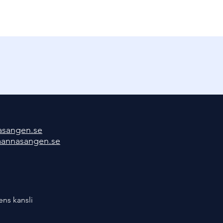
asangen.se
mannasangen.se
ns kansli