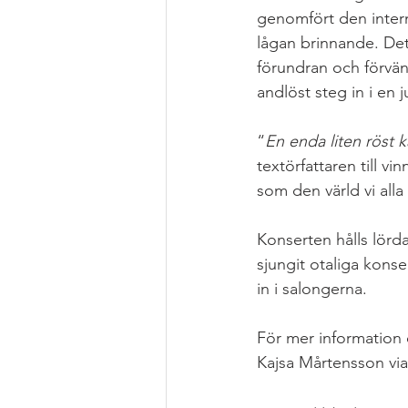
genomfört den intern
lågan brinnande. Det 
förundran och förvänt
andlöst steg in i en 
“
En enda liten röst 
textörfattaren till v
som den värld vi alla 
Konserten hålls lörda
sjungit otaliga konse
in i salongerna.
För mer information o
Kajsa Mårtensson via