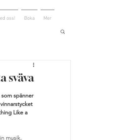
ed oss!
Boka
Mer
a sväva
k som spänner 
vinnarstycket 
ing Like a 
in musik, 