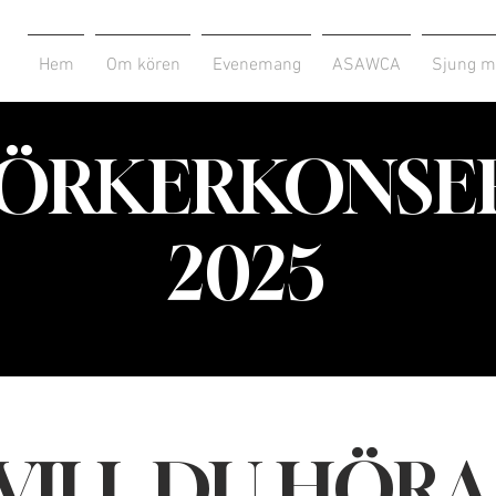
Hem
Om kören
Evenemang
ASAWCA
Sjung m
ÖRKERKONSE
2025
VILL DU HÖRA