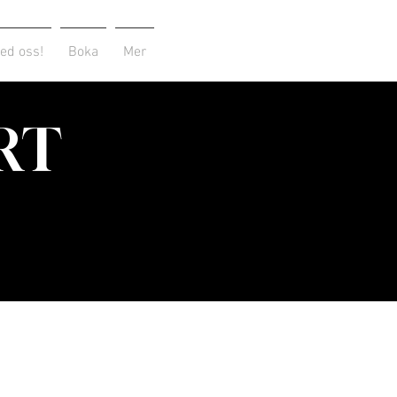
ed oss!
Boka
Mer
RT
,