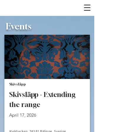
Events
Skivsläpp
Skivsläpp - Extending
the range
April 17, 2026
Kyrkbacken, 743 81 Bälinge, Sverige